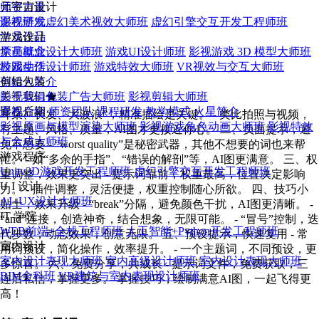
元宇宙设计
师资力量
影视游戏虚幻美术视效大师班
课程研发
虚幻引擎交互开发工程师班
游戏设计
学员作品
原画概念设计大师班
学员就业
游戏UI设计师班
影视游戏 3D 模型大师班
游戏动作设计师班
校园生活
游戏特效大师班
VR视效与交互大师班
剪辑包装
创始人简介
影视剪辑包装广告大师班
关于我们
影视剪辑大师班
## 课程简介 一、精准描绘，AI绘图不迷路 - 不止是“女孩、兔子
影视后期
课程介绍
师资团队
课程研发
教学模式
火星简介
耳朵、长发、大波浪”，精准描绘是关键。 - 类比拍照与视频，
影视原画与模型渲染大师班
影视游戏角色动画大师班
影视特效
有主题、风格、质量，AI图才更接近你心。 二、负面提示，避
与合成大师班
免不想要 - “worst quality”是秘密武器，其他不想要的词也来帮
游戏程序
忙。 - 如“多余的手指”、“错误的解剖”等，AI图更满意。 三、权
Unity3D游戏开发工程师班
虚幻引擎交互开发工程师班
重调整，效果更突出 - 提示词靠前，权重最高，位置决定影响
U I 设计
力。 - 插件调整，灵活便捷，权重控制随心所欲。 四、技巧小
AI+UX设计大师班
贴士，效果升级 - “break”分隔，避免颜色干扰，AI图更清晰。 -
IT 学院
“and”连接，创造神奇，结合想象，无限可能。 - “冒号”控制，迭
WEB前端+全栈工程师班
人工智能+Python开发工程师班
代步数，动态效果，创意无限。 五、预设提示，快速复用 - 常
室内设计
用词预设，简化操作，效率提升。 - 一个主题词，不同预设，更
室内设计表现大师班
室内高级设计师班
室内设计表现大师班
多惊喜。 六、免费分享，共成长 - 提示词文件，免费获取，三
BIM全科班
VR建筑与室内表现设计师班
连后私信，掌握更多。 掌握技巧，绘制满意AI图，一起飞得更
高！