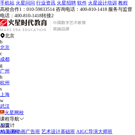
手机站
火星问问
行业资讯
火星招聘
软件
火星设计培训
教程
高校合作1：010-59833514
‬咨询电话：400-810-1418
服务与监督
电话：400-810-1418转接2
北京
b
首页
>
免费好课
>
Stable Diffusion - 2024全新AI绘画系统教学
北京
c
Stable Diffusion - 2024全新AI绘画系统教
成都
学
g
广州
h
杭州
s
上海
吴大吉
13年行业经验
w
来源
火星时代教育
武汉
时长
1小时40分钟49秒
火星网校
学习人数
4252
课程导航
AI设计
首页
AI 影视动画广告班
精品课程
艺术设计基础班
AIGC导演大师班