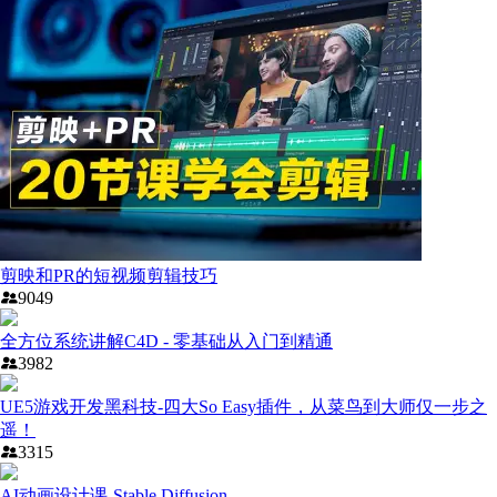
剪映和PR的短视频剪辑技巧
9049
全方位系统讲解C4D - 零基础从入门到精通
3982
UE5游戏开发黑科技-四大So Easy插件，从菜鸟到大师仅一步之
遥！
3315
AI动画设计课-Stable Diffusion