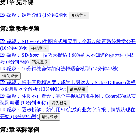
第1章 先导课
视频：
课程介绍 (1分钟24秒)
开始学习
第2章 教学视频
视频：
SD-webUI生图方式和应用，全新AI绘画系统教学公开
(10分钟43秒)
开始学习
视频：
SD提示词技巧大揭秘！90%的人不知道的提示词小技
巧 (4分钟5秒)
请先登录
视频：
10分钟教会你如何选择适合模型 (14分钟42秒)
请先登录
视频：
提升画质和速度，成为出图达人，Stable Diffusion采样
器&调度器全解析 (13分钟33秒)
请先登录
视频：
生图不再看命，完全掌握AI精准生图，ControlNet从安
装到精通 (13分钟40秒)
请先登录
视频：
逐步拆解，如何用SD完成商业文字海报，搞钱从现在
开始 (19分钟45秒)
请先登录
第3章 实际案例