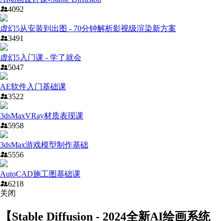
4092
虚幻5从安装到出图 - 70分钟解析影视级渲染新方案
3491
虚幻5入门课 - 学了就会
5047
AE软件入门基础课
3522
3dsMaxVRay材质表现课
5958
3dsMax游戏模型制作基础
5556
AutoCAD施工图基础课
6218
关闭
【Stable Diffusion - 2024全新AI绘画系统